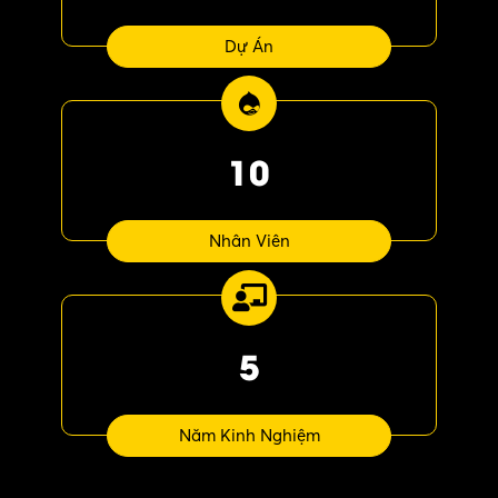
Dự Án
10
Nhân Viên
5
Năm Kinh Nghiệm